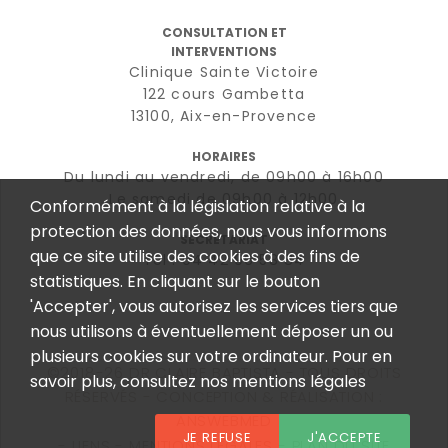
CONSULTATION ET
INTERVENTIONS
Clinique Sainte Victoire
122 cours Gambetta
13100, Aix-en-Provence
HORAIRES
Du lundi au vendredi, de 09h00 à 16h00
Le samedi de 09h00 à 12h00
Conformément à la législation relative à la
protection des données, nous vous informons
SECRÉTARIAT
que ce site utilise des cookies à des fins de
Tél : 04 42 96 58 84
statistiques. En cliquant sur le bouton
'Accepter', vous autorisez les services tiers que
nous utilisons à éventuellement déposer un ou
plusieurs cookies sur votre ordinateur. Pour en
©2018-26 DR CLAIRE BAPTISTA - TOUS DROITS
savoir plus, consultez nos mentions légales
RÉSERVÉS - CONCEPTION & RÉALISATION :
ANSWEBMED
JE REFUSE
J'ACCEPTE
LIENS
MENTIONS LÉGALES
PLAN DU SITE