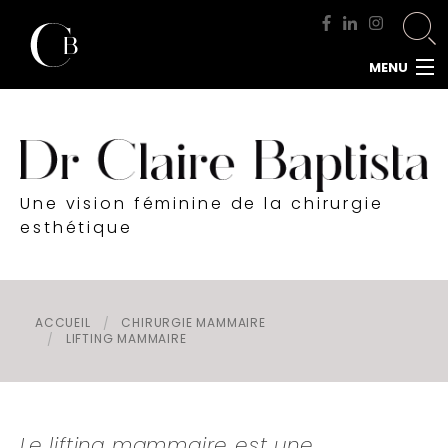
MENU
ACCUEIL
DOCTEUR BAPTISTA
CHIRURGIE MAMMAIRE
Une vision féminine de la chirurgie
CHIRURGIE DU VISAGE
esthétique
CHIRURGIE DE LA SILHOUETTE
CHIRURGIE INTIME
CHIRURGIE DE L'HOMME
ACCUEIL
CHIRURGIE MAMMAIRE
LIFTING MAMMAIRE
MÉDECINE ESTHÉTIQUE
RENDEZ-VOUS
Le lifting mammaire est une