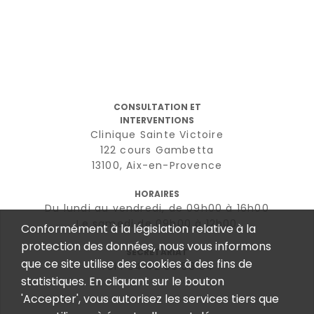
CONSULTATION ET
INTERVENTIONS
Clinique Sainte Victoire
122 cours Gambetta
13100, Aix-en-Provence
HORAIRES
Du lundi au vendredi, de 09h00 à 16h00
Le samedi de 09h00 à 12h00
Conformément à la législation relative à la
protection des données, nous vous informons
SECRÉTARIAT
que ce site utilise des cookies à des fins de
Tél : 04 42 96 58 84
statistiques. En cliquant sur le bouton
'Accepter', vous autorisez les services tiers que