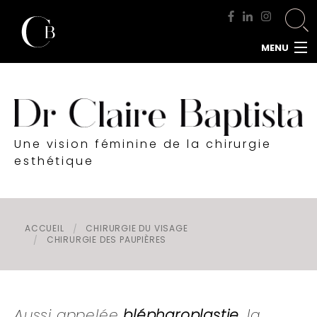
MENU
ACCUEIL
DOCTEUR BAPTISTA
CHIRURGIE MAMMAIRE
Une vision féminine de la chirurgie
CHIRURGIE DU VISAGE
esthétique
CHIRURGIE DE LA SILHOUETTE
CHIRURGIE INTIME
CHIRURGIE DE L'HOMME
ACCUEIL
CHIRURGIE DU VISAGE
CHIRURGIE DES PAUPIÈRES
MÉDECINE ESTHÉTIQUE
RENDEZ-VOUS
Aussi appelée
blépharoplastie
, la