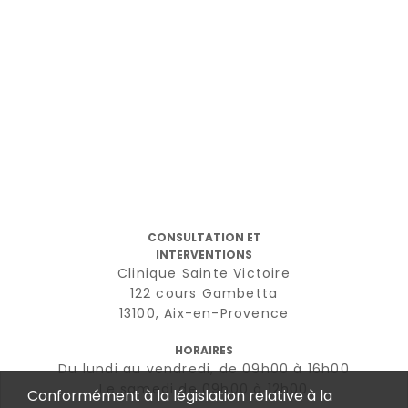
CONSULTATION ET
INTERVENTIONS
Clinique Sainte Victoire
122 cours Gambetta
13100, Aix-en-Provence
HORAIRES
Du lundi au vendredi, de 09h00 à 16h00
Le samedi de 09h00 à 12h00
Conformément à la législation relative à la