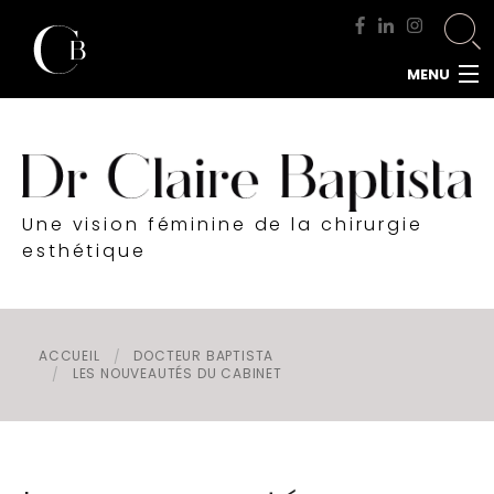
MENU
ACCUEIL
DOCTEUR BAPTISTA
CHIRURGIE MAMMAIRE
Une vision féminine de la chirurgie
CHIRURGIE DU VISAGE
esthétique
CHIRURGIE DE LA SILHOUETTE
CHIRURGIE INTIME
CHIRURGIE DE L'HOMME
ACCUEIL
DOCTEUR BAPTISTA
LES NOUVEAUTÉS DU CABINET
MÉDECINE ESTHÉTIQUE
RENDEZ-VOUS