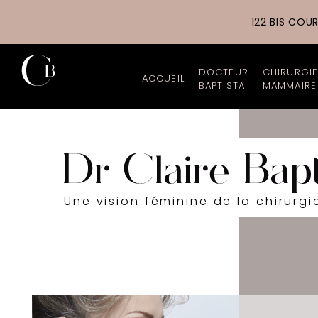
122 BIS COU
DOCTEUR
CHIRURGI
ACCUEIL
BAPTISTA
MAMMAIRE
Chirurgien esthétiq
Augment
Parcours profession
Augment
Cabinet et Cliniques
Lipofill
Une vision féminine de la chirurgi
Tarifs
Réducti
Galerie photos
Lifting
Actualités
Reconst
Les nouveautés du 
Asymétr