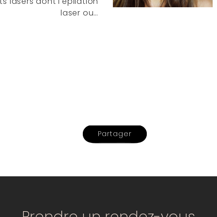
s lasers dont l'épilation
laser ou…
Partager