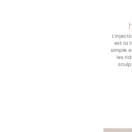
L’injec
est la 
simple e
les ri
sculp