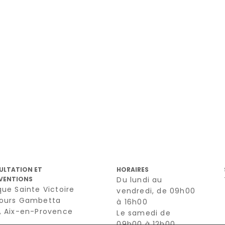
ULTATION ET
HORAIRES
VENTIONS
Du lundi au
que Sainte Victoire
vendredi, de 09h00
cours Gambetta
à 16h00
0, Aix-en-Provence
Le samedi de
09h00 à 12h00