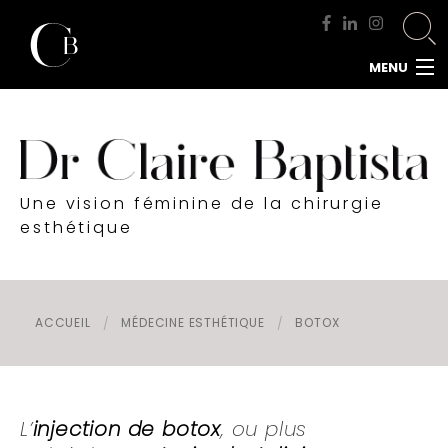
MENU
ACCUEIL
DOCTEUR BAPTISTA
CHIRURGIE MAMMAIRE
Une vision féminine de la chirurgie
CHIRURGIE DU VISAGE
esthétique
CHIRURGIE DE LA SILHOUETTE
CHIRURGIE INTIME
CHIRURGIE DE L'HOMME
ACCUEIL
MÉDECINE ESTHÉTIQUE
BOTOX
MÉDECINE ESTHÉTIQUE
RENDEZ-VOUS
L’
injection de botox
, ou plus