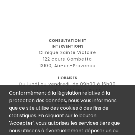
CONSULTATION ET
INTERVENTIONS
Clinique Sainte Victoire
122 cours Gambetta
13100, Aix-en-Provence
HORAIRES
Du lundi au vendredi, de 09h00 à 16h00
Le samedi de 09h00 à 12h00
Conformément à la législation relative à la
protection des données, nous vous informons
SECRÉTARIAT
que ce site utilise des cookies à des fins de
Tél : 04 42 96 58 84
statistiques. En cliquant sur le bouton
'Accepter', vous autorisez les services tiers que
nous utilisons à éventuellement déposer un ou