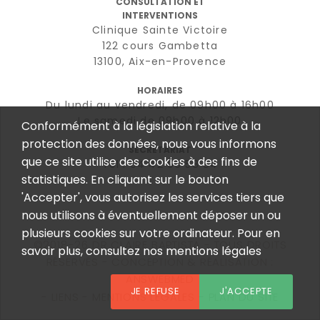
CONSULTATION ET
INTERVENTIONS
Clinique Sainte Victoire
122 cours Gambetta
13100, Aix-en-Provence
HORAIRES
Du lundi au vendredi, de 09h00 à 16h00
Le samedi de 09h00 à 12h00
Conformément à la législation relative à la
protection des données, nous vous informons
SECRÉTARIAT
que ce site utilise des cookies à des fins de
Tél : 04 42 96 58 84
statistiques. En cliquant sur le bouton
'Accepter', vous autorisez les services tiers que
nous utilisons à éventuellement déposer un ou
plusieurs cookies sur votre ordinateur. Pour en
©2018-26 DR CLAIRE BAPTISTA - TOUS DROITS
savoir plus, consultez nos mentions légales
RÉSERVÉS - CONCEPTION & RÉALISATION :
ANSWEBMED
JE REFUSE
J'ACCEPTE
LIENS
MENTIONS LÉGALES
PLAN DU SITE