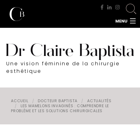
MENU
ACCUEIL
DOCTEUR BAPTISTA
CHIRURGIE MAMMAIRE
Une vision féminine de la chirurgie
CHIRURGIE DU VISAGE
esthétique
CHIRURGIE DE LA SILHOUETTE
CHIRURGIE INTIME
CHIRURGIE DE L'HOMME
ACCUEIL
DOCTEUR BAPTISTA
ACTUALITÉS
LES MAMELONS INVAGINÉS : COMPRENDRE LE
MÉDECINE ESTHÉTIQUE
PROBLÈME ET LES SOLUTIONS CHIRURGICALES
RENDEZ-VOUS