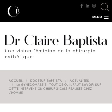
MENU
ACCUEIL
DOCTEUR BAPTISTA
CHIRURGIE MAMMAIRE
Une vision féminine de la chirurgie
CHIRURGIE DU VISAGE
esthétique
CHIRURGIE DE LA SILHOUETTE
CHIRURGIE INTIME
CHIRURGIE DE L'HOMME
ACCUEIL
DOCTEUR BAPTISTA
ACTUALITÉS
LA GYNÉCOMASTIE : TOUT CE QU'IL FAUT SAVOIR SUR
MÉDECINE ESTHÉTIQUE
CETTE INTERVENTION CHIRURGICALE RÉALISÉE CHEZ
L’HOMME
RENDEZ-VOUS