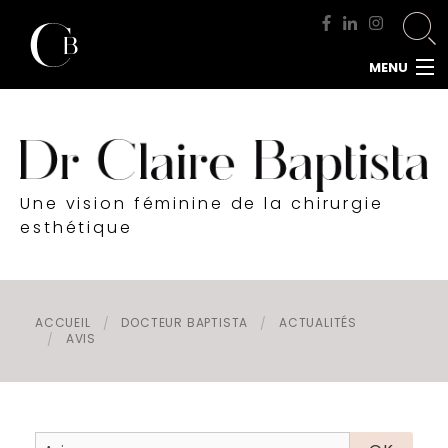
MENU
ACCUEIL
DOCTEUR BAPTISTA
CHIRURGIE MAMMAIRE
Une vision féminine de la chirurgie
CHIRURGIE DU VISAGE
esthétique
CHIRURGIE DE LA SILHOUETTE
CHIRURGIE INTIME
CHIRURGIE DE L'HOMME
ACCUEIL
DOCTEUR BAPTISTA
ACTUALITÉS
AVIS
MÉDECINE ESTHÉTIQUE
RENDEZ-VOUS