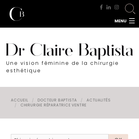
MENU
ACCUEIL
DOCTEUR BAPTISTA
CHIRURGIE MAMMAIRE
Une vision féminine de la chirurgie
CHIRURGIE DU VISAGE
esthétique
CHIRURGIE DE LA SILHOUETTE
CHIRURGIE INTIME
CHIRURGIE DE L'HOMME
ACCUEIL
DOCTEUR BAPTISTA
ACTUALITÉS
CHIRURGIE RÉPARATRICE VENTRE
MÉDECINE ESTHÉTIQUE
RENDEZ-VOUS