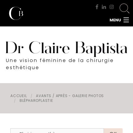
MENU
ACCUEIL
DOCTEUR BAPTISTA
CHIRURGIE MAMMAIRE
Une vision féminine de la chirurgie
CHIRURGIE DU VISAGE
esthétique
CHIRURGIE DE LA SILHOUETTE
CHIRURGIE INTIME
CHIRURGIE DE L'HOMME
ACCUEIL
AVANTS / APRÈS - GALERIE PHOTOS
BLÉPHAROPLASTIE
MÉDECINE ESTHÉTIQUE
RENDEZ-VOUS