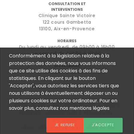
CONSULTATION ET
INTERVENTIONS
Clinique Sainte Victoire
122 cours Gambetta
13100, Aix-en-Provence
HORAIRES
Du lundi au vendredi, de 09h00 à 16h00
Le samedi de 09h00 à 12h00
Conformément à la législation relative à la
protection des données, nous vous informons
SECRÉTARIAT
que ce site utilise des cookies à des fins de
Tél : 04 42 96 58 84
statistiques. En cliquant sur le bouton
'Accepter', vous autorisez les services tiers que
nous utilisons à éventuellement déposer un ou
plusieurs cookies sur votre ordinateur. Pour en
©2018-26 DR CLAIRE BAPTISTA - TOUS DROITS
savoir plus, consultez nos mentions légales
RÉSERVÉS - CONCEPTION & RÉALISATION :
ANSWEBMED
JE REFUSE
J'ACCEPTE
LIENS
MENTIONS LÉGALES
PLAN DU SITE