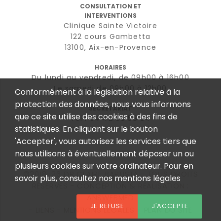
CONSULTATION ET
INTERVENTIONS
Clinique Sainte Victoire
122 cours Gambetta
13100, Aix-en-Provence
HORAIRES
Du lundi au vendredi, de 09h00 à 16h00
Le samedi de 09h00 à 12h00
Conformément à la législation relative à la
protection des données, nous vous informons
SECRÉTARIAT
que ce site utilise des cookies à des fins de
Tél : 04 42 96 58 84
statistiques. En cliquant sur le bouton
'Accepter', vous autorisez les services tiers que
nous utilisons à éventuellement déposer un ou
plusieurs cookies sur votre ordinateur. Pour en
©2018-26 DR CLAIRE BAPTISTA - TOUS DROITS
savoir plus, consultez nos mentions légales
RÉSERVÉS - CONCEPTION & RÉALISATION :
ANSWEBMED
JE REFUSE
J'ACCEPTE
LIENS
MENTIONS LÉGALES
PLAN DU SITE