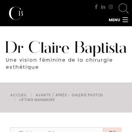
MENU
ACCUEIL
DOCTEUR BAPTISTA
CHIRURGIE MAMMAIRE
Une vision féminine de la chirurgie
CHIRURGIE DU VISAGE
esthétique
CHIRURGIE DE LA SILHOUETTE
CHIRURGIE INTIME
CHIRURGIE DE L'HOMME
ACCUEIL
AVANTS / APRÈS - GALERIE PHOTOS
LIFTING MAMMAIRE
MÉDECINE ESTHÉTIQUE
RENDEZ-VOUS