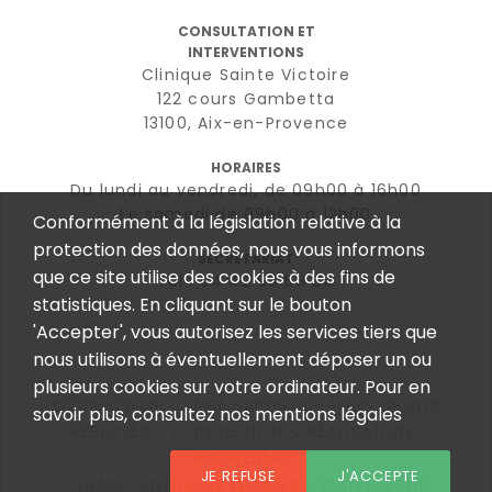
CONSULTATION ET
INTERVENTIONS
Clinique Sainte Victoire
122 cours Gambetta
13100, Aix-en-Provence
HORAIRES
Du lundi au vendredi, de 09h00 à 16h00
Le samedi de 09h00 à 12h00
Conformément à la législation relative à la
protection des données, nous vous informons
SECRÉTARIAT
que ce site utilise des cookies à des fins de
Tél : 04 42 96 58 84
statistiques. En cliquant sur le bouton
'Accepter', vous autorisez les services tiers que
nous utilisons à éventuellement déposer un ou
plusieurs cookies sur votre ordinateur. Pour en
©2018-26 DR CLAIRE BAPTISTA - TOUS DROITS
savoir plus, consultez nos mentions légales
RÉSERVÉS - CONCEPTION & RÉALISATION :
ANSWEBMED
JE REFUSE
J'ACCEPTE
LIENS
MENTIONS LÉGALES
PLAN DU SITE