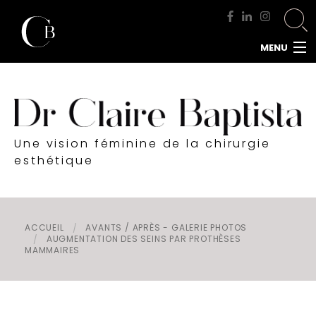
MENU
ACCUEIL
DOCTEUR BAPTISTA
CHIRURGIE MAMMAIRE
Une vision féminine de la chirurgie
CHIRURGIE DU VISAGE
esthétique
CHIRURGIE DE LA SILHOUETTE
CHIRURGIE INTIME
CHIRURGIE DE L'HOMME
ACCUEIL
AVANTS / APRÈS - GALERIE PHOTOS
AUGMENTATION DES SEINS PAR PROTHÈSES
MÉDECINE ESTHÉTIQUE
MAMMAIRES
RENDEZ-VOUS