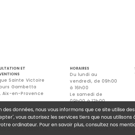
ULTATION ET
HORAIRES
VENTIONS
Du lundi au
que Sainte Victoire
vendredi, de 09h00
cours Gambetta
à 16h00
0, Aix-en-Provence
Le samedi de
09h00 à 12h00
n des données, nous vous informons que ce site utilise des
epter', vous autorisez les services tiers que nous utilisons 
otre ordinateur. Pour en savoir plus, consultez nos menti
OUS DROITS RÉSERVÉS - CONCEPTION & RÉALISATION : AN