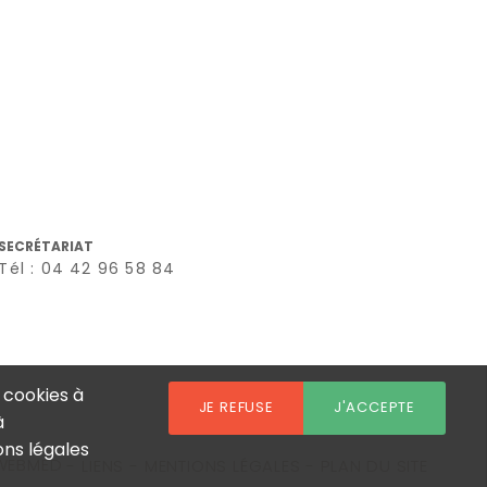
SECRÉTARIAT
Tél : 04 42 96 58 84
 cookies à
JE REFUSE
J'ACCEPTE
à
ons légales
SWEBMED
LIENS
MENTIONS LÉGALES
PLAN DU SITE