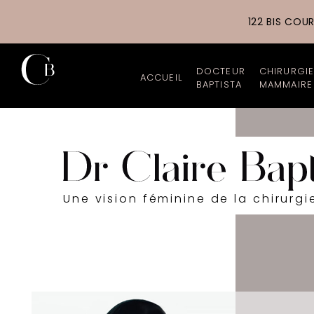
122 BIS COU
DOCTEUR
CHIRURGI
ACCUEIL
BAPTISTA
MAMMAIRE
Chirurgien esthétiq
Augment
Parcours profession
Augment
Cabinet et Cliniques
Lipofill
Une vision féminine de la chirurgi
Tarifs
Réducti
Galerie photos
Lifting
Actualités
Reconst
Les nouveautés du 
Asymétr