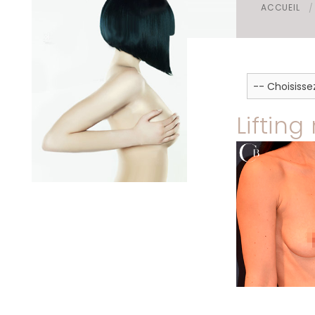
ACCUEIL
Foire aux questions
Mamelon
Liftin