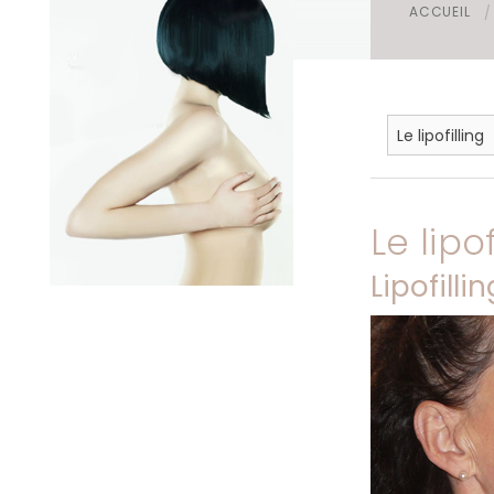
ACCUEIL
Foire aux questions
Mamelon
Le lipof
Lipofilli