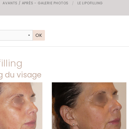
AVANTS / APRÈS - GALERIE PHOTOS
LE LIPOFILLING
s invaginés
illing
ng du visage