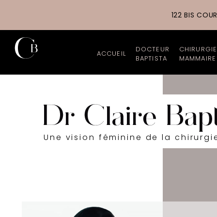
122 BIS COU
DOCTEUR
CHIRURGI
ACCUEIL
BAPTISTA
MAMMAIRE
Chirurgien esthétiq
Augment
Parcours profession
Augment
Cabinet et Cliniques
Lipofill
Une vision féminine de la chirurgi
Tarifs
Réducti
Galerie photos
Lifting
Actualités
Reconst
Les nouveautés du 
Asymétr