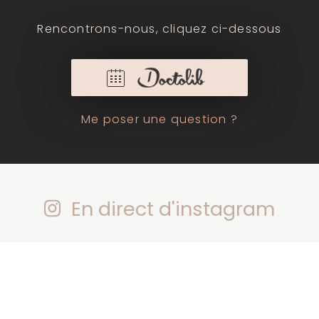
Rencontrons-nous, cliquez ci-dessous
Me poser une question ?
En direct d'instagram