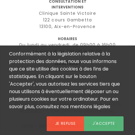
CONSULTATION ET
INTERVENTIONS
Clinique Sainte Victoire
122 cours Gambetta
13100, Aix-en-Provence
HORAIRES
Du lundi au vendredi, de 09h00 à 16h00
Le samedi de 09h00 à 12h00
Conformément à la législation relative à la
protection des données, nous vous informons
SECRÉTARIAT
que ce site utilise des cookies à des fins de
Tél : 04 42 96 58 84
statistiques. En cliquant sur le bouton
'Accepter', vous autorisez les services tiers que
nous utilisons à éventuellement déposer un ou
plusieurs cookies sur votre ordinateur. Pour en
©2018-26 DR CLAIRE BAPTISTA - TOUS DROITS
savoir plus, consultez nos mentions légales
RÉSERVÉS - CONCEPTION & RÉALISATION :
ANSWEBMED
JE REFUSE
J'ACCEPTE
LIENS
MENTIONS LÉGALES
PLAN DU SITE