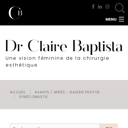
MENU
ACCUEIL
DOCTEUR BAPTISTA
CHIRURGIE MAMMAIRE
Une vision féminine de la chirurgie
CHIRURGIE DU VISAGE
esthétique
CHIRURGIE DE LA SILHOUETTE
CHIRURGIE INTIME
CHIRURGIE DE L'HOMME
ACCUEIL
AVANTS / APRÈS - GALERIE PHOTOS
GYNÉCOMASTIE
MÉDECINE ESTHÉTIQUE
RENDEZ-VOUS