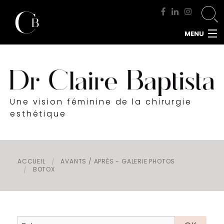
MENU
ACCUEIL
DOCTEUR BAPTISTA
CHIRURGIE MAMMAIRE
Une vision féminine de la chirurgie
CHIRURGIE DU VISAGE
esthétique
CHIRURGIE DE LA SILHOUETTE
CHIRURGIE INTIME
CHIRURGIE DE L'HOMME
ACCUEIL
AVANTS / APRÈS - GALERIE PHOTOS
BOTOX
MÉDECINE ESTHÉTIQUE
RENDEZ-VOUS