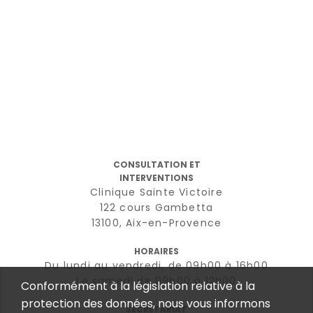
CONSULTATION ET
INTERVENTIONS
Clinique Sainte Victoire
122 cours Gambetta
13100, Aix-en-Provence
HORAIRES
Du lundi au vendredi, de 09h00 à 16h00
Le samedi de 09h00 à 12h00
Conformément à la législation relative à la
protection des données, nous vous informons
SECRÉTARIAT