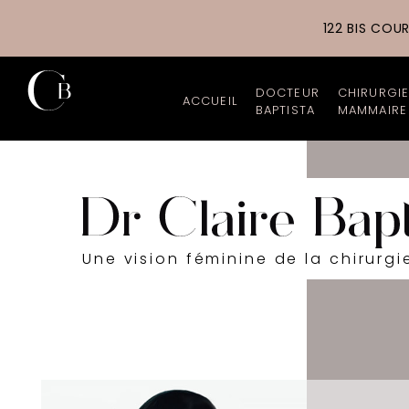
122 BIS COU
DOCTEUR
CHIRURGI
ACCUEIL
BAPTISTA
MAMMAIRE
Chirurgien esthétiq
Augment
Parcours profession
Augment
Cabinet et Cliniques
Lipofill
Une vision féminine de la chirurgi
Tarifs
Réducti
Galerie photos
Lifting
Actualités
Reconst
Les nouveautés du 
Asymétr