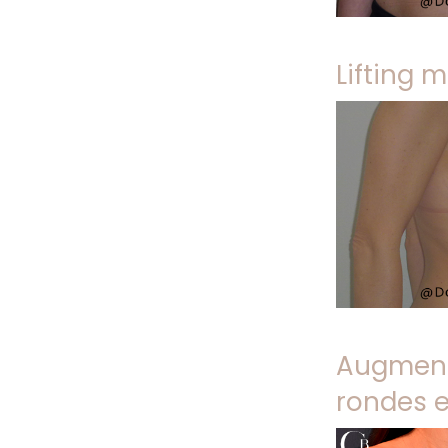
Lifting
Augment
rondes e