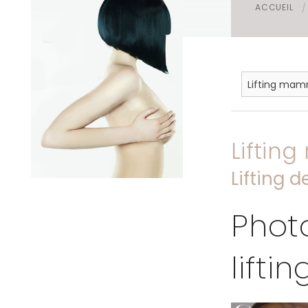
ACCUEIL
Foire aux questions
Mamelon
Liftin
Lifting d
Phot
lift