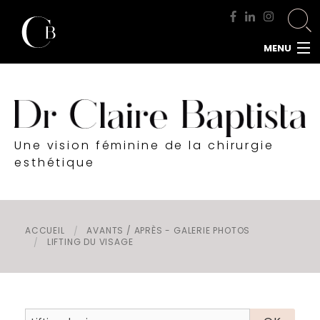
MENU
ACCUEIL
DOCTEUR BAPTISTA
CHIRURGIE MAMMAIRE
Une vision féminine de la chirurgie
CHIRURGIE DU VISAGE
esthétique
CHIRURGIE DE LA SILHOUETTE
CHIRURGIE INTIME
CHIRURGIE DE L'HOMME
ACCUEIL
AVANTS / APRÈS - GALERIE PHOTOS
LIFTING DU VISAGE
MÉDECINE ESTHÉTIQUE
RENDEZ-VOUS