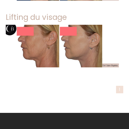
Lifting du visage
1