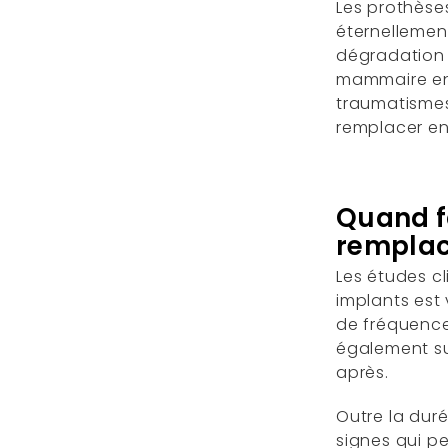
Les prothèse
éternellement
dégradation 
mammaire env
traumatismes
remplacer env
Quand fa
rempla
Les études c
implants est 
de fréquence
également su
après.
Outre la dur
signes qui pe