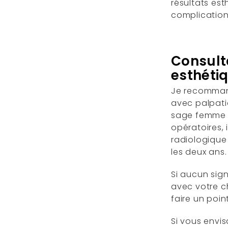
résultats est
complications
Consult
esthéti
Je recommand
avec palpat
sage femme o
opératoires, 
radiologiqu
les deux ans
Si aucun sign
avec votre c
faire un poi
Si vous envi