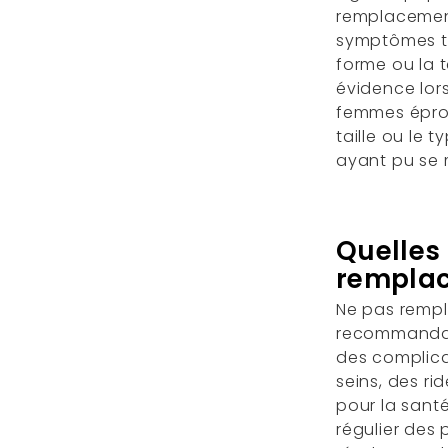
remplacemen
symptômes te
forme ou la t
évidence lo
femmes épro
taille ou le 
ayant pu se 
Quelles
remplac
Ne pas rempl
recommandat
des complica
seins, des ri
pour la sant
régulier des