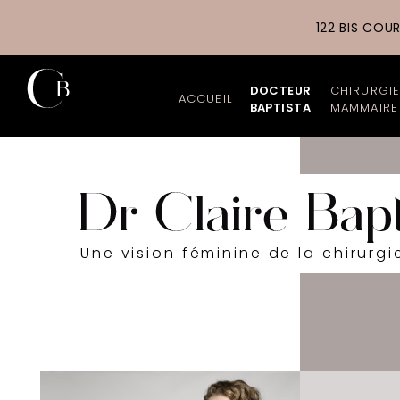
122 BIS COU
DOCTEUR
CHIRURGI
ACCUEIL
BAPTISTA
MAMMAIRE
Chirurgien esthétiq
Augment
Parcours profession
Augment
Cabinet et Cliniques
Lipofill
Une vision féminine de la chirurgi
Tarifs
Réducti
Galerie photos
Lifting
Actualités
Reconst
Les nouveautés du 
Asymétr