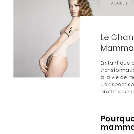
ACCUEIL
Foire aux questions
Mamelon
Le Chan
Mammai
En tant que c
transformati
à la vie de m
un aspect so
prothèses m
Pourquo
mammai