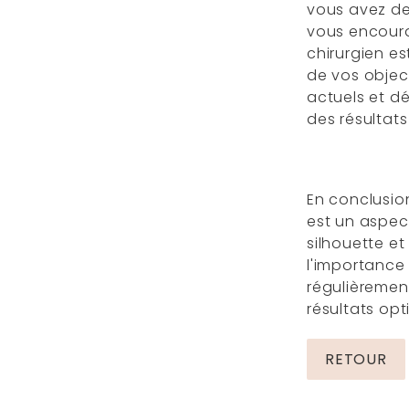
vous avez des
vous encoura
chirurgien e
de vos object
actuels et dé
des résultats
En conclusion
est un aspec
silhouette et
l'importance
régulièremen
résultats op
RETOUR