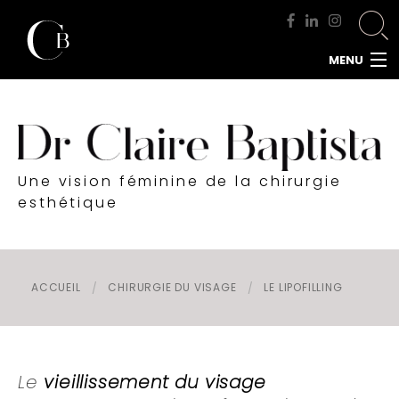
MENU
ACCUEIL
DOCTEUR BAPTISTA
CHIRURGIE MAMMAIRE
Une vision féminine de la chirurgie
CHIRURGIE DU VISAGE
esthétique
CHIRURGIE DE LA SILHOUETTE
CHIRURGIE INTIME
CHIRURGIE DE L'HOMME
ACCUEIL
CHIRURGIE DU VISAGE
LE LIPOFILLING
MÉDECINE ESTHÉTIQUE
RENDEZ-VOUS
Le
vieillissement du visage