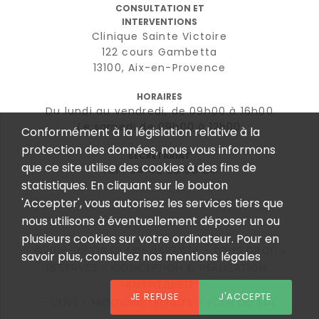
CONSULTATION ET
INTERVENTIONS
Clinique Sainte Victoire
122 cours Gambetta
13100, Aix-en-Provence
HORAIRES
Du lundi au vendredi, de 09h00 à 16h00
Le samedi de 09h00 à 12h00
Conformément à la législation relative à la
protection des données, nous vous informons
SECRÉTARIAT
que ce site utilise des cookies à des fins de
Tél : 04 42 96 58 84
statistiques. En cliquant sur le bouton
'Accepter', vous autorisez les services tiers que
nous utilisons à éventuellement déposer un ou
plusieurs cookies sur votre ordinateur. Pour en
©2018-26 DR CLAIRE BAPTISTA - TOUS DROITS
savoir plus, consultez nos mentions légales
RÉSERVÉS - CONCEPTION & RÉALISATION :
ANSWEBMED
JE REFUSE
J'ACCEPTE
LIENS
MENTIONS LÉGALES
PLAN DU SITE